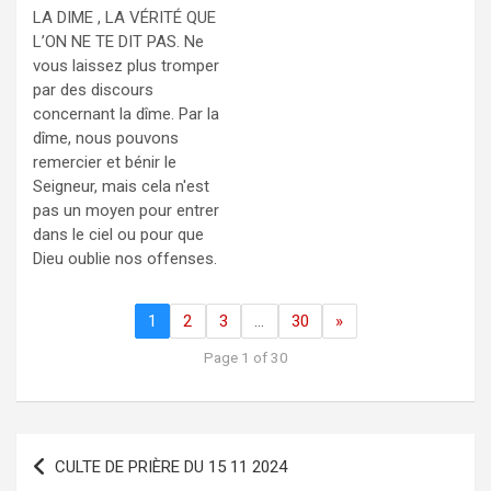
LA DIME , LA VÉRITÉ QUE
L’ON NE TE DIT PAS. Ne
vous laissez plus tromper
par des discours
concernant la dîme. Par la
dîme, nous pouvons
remercier et bénir le
Seigneur, mais cela n'est
pas un moyen pour entrer
dans le ciel ou pour que
Dieu oublie nos offenses.
1
2
3
…
30
»
Page 1 of 30
Navigation
CULTE DE PRIÈRE DU 15 11 2024
de