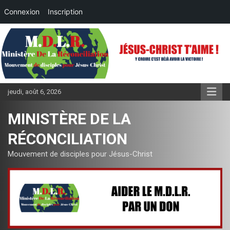
Connexion
Inscription
Aller
au
contenu
jeudi, août 6, 2026
MINISTÈRE DE LA
RÉCONCILIATION
Mouvement de disciples pour Jésus-Christ