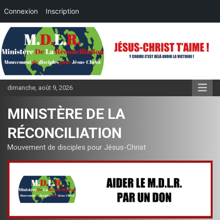
Connexion
Inscription
Aller
au
contenu
dimanche, août 9, 2026
MINISTÈRE DE LA
RÉCONCILIATION
Mouvement de disciples pour Jésus-Christ