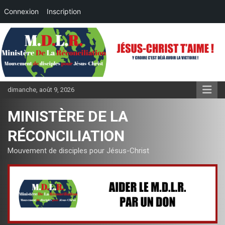
Connexion
Inscription
Aller
au
contenu
dimanche, août 9, 2026
MINISTÈRE DE LA
RÉCONCILIATION
Mouvement de disciples pour Jésus-Christ