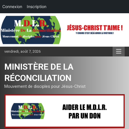
Connexion
Inscription
Aller
au
contenu
vendredi, août 7, 2026
MINISTÈRE DE LA
RÉCONCILIATION
Mouvement de disciples pour Jésus-Christ