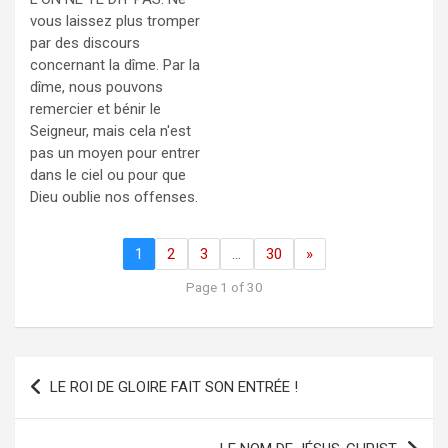
vous laissez plus tromper
par des discours
concernant la dîme. Par la
dîme, nous pouvons
remercier et bénir le
Seigneur, mais cela n'est
pas un moyen pour entrer
dans le ciel ou pour que
Dieu oublie nos offenses.
1
2
3
…
30
»
Page 1 of 30
Navigation
LE ROI DE GLOIRE FAIT SON ENTRÉE !
de
l’article