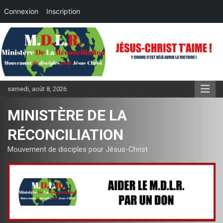
Connexion
Inscription
Aller
au
contenu
samedi, août 8, 2026
MINISTÈRE DE LA
RÉCONCILIATION
Mouvement de disciples pour Jésus-Christ