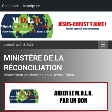
Connexion
Inscription
Aller
au
contenu
samedi, août 8, 2026
MINISTÈRE DE LA
RÉCONCILIATION
Mouvement de disciples pour Jésus-Christ