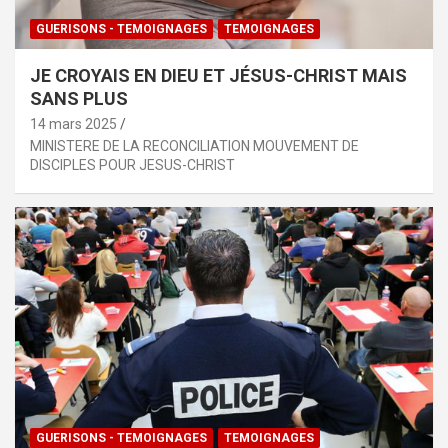
GUERISONS - TEMOIGNAGES
TEMOIGNAGES
JE CROYAIS EN DIEU ET JÉSUS-CHRIST MAIS
SANS PLUS
14 mars 2025
MINISTERE DE LA RECONCILIATION MOUVEMENT DE
DISCIPLES POUR JESUS-CHRIST
GUERISONS - TEMOIGNAGES
TEMOIGNAGES