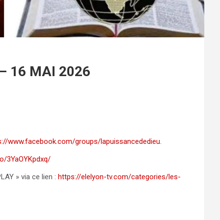
– 16 MAI 2026
s://www.facebook.com/groups/lapuissancededieu.
deo/3YaOYKpdxq/
AY » via ce lien :
https://elelyon-tv.com/categories/les-