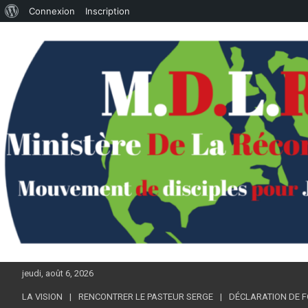
À
Connexion
Inscription
Aller
propos
au
de
contenu
WordPress
jeudi, août 6, 2026
LA VISION
RENCONTRER LE PASTEUR SERGE
DÉCLARATION DE F