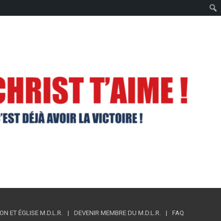
 ET ÉGLISE M.D.L.R.
DEVENIR MEMBRE DU M.D.L.R.
FAQ