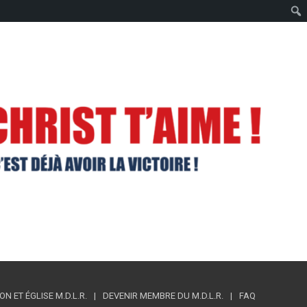
 ET ÉGLISE M.D.L.R.
DEVENIR MEMBRE DU M.D.L.R.
FAQ