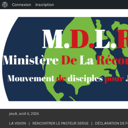
À
Connexion
Inscription
Aller
propos
au
de
contenu
WordPress
jeudi, août 6, 2026
LA VISION
RENCONTRER LE PASTEUR SERGE
DÉCLARATION DE F