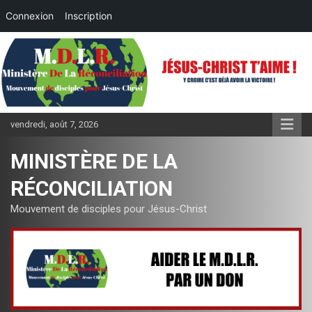
Connexion
Inscription
Aller
au
contenu
vendredi, août 7, 2026
MINISTÈRE DE LA
RÉCONCILIATION
Mouvement de disciples pour Jésus-Christ