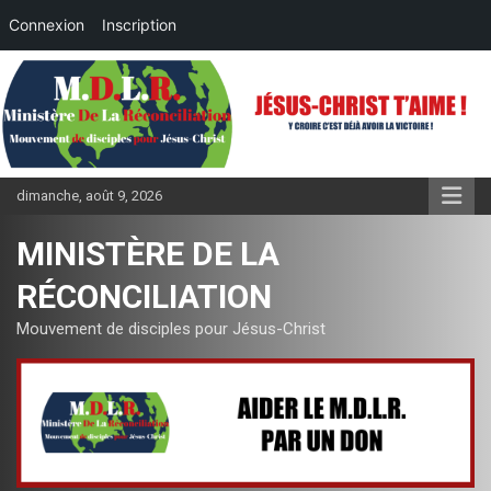
Connexion
Inscription
Aller
au
contenu
dimanche, août 9, 2026
MINISTÈRE DE LA
RÉCONCILIATION
Mouvement de disciples pour Jésus-Christ