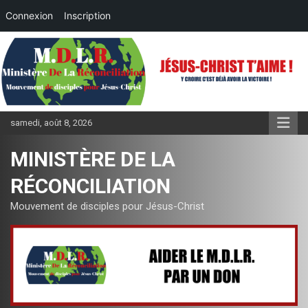
Connexion
Inscription
Aller
au
contenu
samedi, août 8, 2026
MINISTÈRE DE LA
RÉCONCILIATION
Mouvement de disciples pour Jésus-Christ