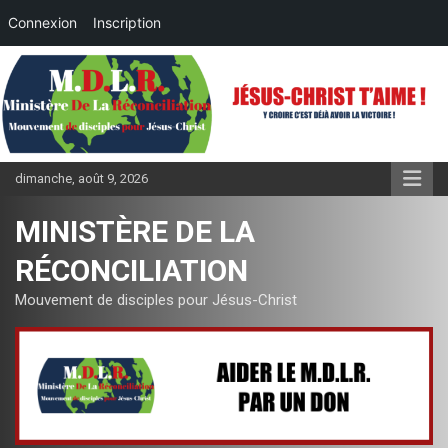
Connexion
Inscription
Aller
au
contenu
dimanche, août 9, 2026
MINISTÈRE DE LA
RÉCONCILIATION
Mouvement de disciples pour Jésus-Christ