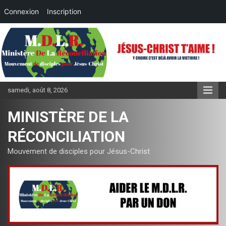
Connexion
Inscription
Aller
au
contenu
samedi, août 8, 2026
MINISTÈRE DE LA
RÉCONCILIATION
Mouvement de disciples pour Jésus-Christ