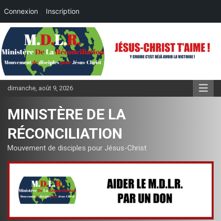
Connexion
Inscription
Aller
au
contenu
dimanche, août 9, 2026
MINISTÈRE DE LA
RÉCONCILIATION
Mouvement de disciples pour Jésus-Christ