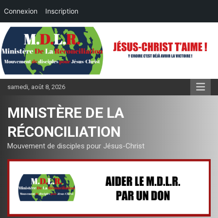
Connexion
Inscription
Aller
au
contenu
samedi, août 8, 2026
MINISTÈRE DE LA
RÉCONCILIATION
Mouvement de disciples pour Jésus-Christ