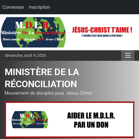
Connexion
Inscription
Aller
au
contenu
dimanche, août 9, 2026
MINISTÈRE DE LA
RÉCONCILIATION
Mouvement de disciples pour Jésus-Christ