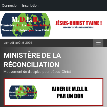
Connexion
Inscription
Aller
au
contenu
samedi, août 8, 2026
MINISTÈRE DE LA
RÉCONCILIATION
Mouvement de disciples pour Jésus-Christ