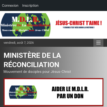
Connexion
Inscription
Aller
au
contenu
vendredi, août 7, 2026
MINISTÈRE DE LA
RÉCONCILIATION
Mouvement de disciples pour Jésus-Christ