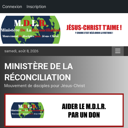
Connexion
Inscription
Aller
au
contenu
samedi, août 8, 2026
MINISTÈRE DE LA
RÉCONCILIATION
Mouvement de disciples pour Jésus-Christ