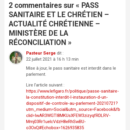
2 commentaires sur «
PASS
SANITAIRE ET LE CHRÉTIEN –
ACTUALITÉ CHRÉTIENNE –
MINISTÈRE DE LA
RÉCONCILIATION
»
Pasteur Serge
dit :
22 juillet 2021 à 16 h 13 min
Mise à jour, le pass sanitaire est interdit dans le
parlement.
Lire l’article suivant :
https://www.lefigaro.fr/politique/passe-sanitaire-
la-constitution-interdit-l-instauration-d-un-
dispositif-de-controle-au-parlement-20210721?
utm_medium=Social&utm_source=Facebook&fb
clid=IwAR3WGTI8MKUsXFEW3zizyqfRDLRV-
Mmj03Rr1uelcVdzH8eRhSwBU-
o3OxQ#Echobox=1626935835