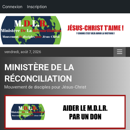
Connexion
Inscription
Aller
au
contenu
vendredi, août 7, 2026
MINISTÈRE DE LA
RÉCONCILIATION
Mouvement de disciples pour Jésus-Christ