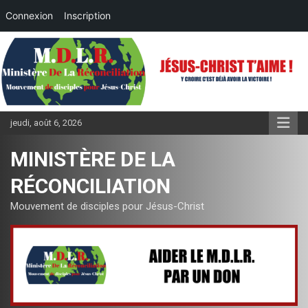
Connexion
Inscription
Aller
au
contenu
jeudi, août 6, 2026
MINISTÈRE DE LA
RÉCONCILIATION
Mouvement de disciples pour Jésus-Christ