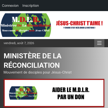
Connexion
Inscription
Aller
au
contenu
vendredi, août 7, 2026
MINISTÈRE DE LA
RÉCONCILIATION
Mouvement de disciples pour Jésus-Christ