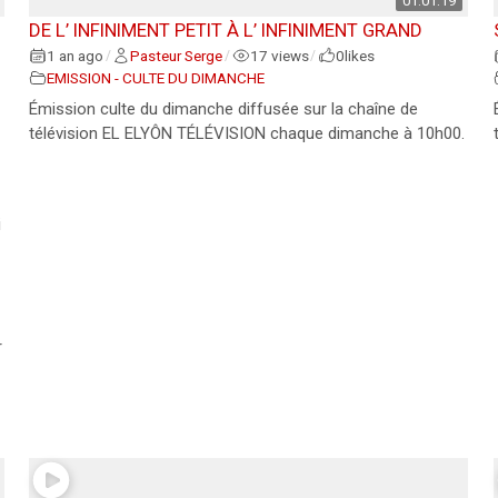
01:01:19
DE L’ INFINIMENT PETIT À L’ INFINIMENT GRAND
1 an ago
Pasteur Serge
17 views
0
likes
/
/
/
EMISSION - CULTE DU DIMANCHE
Émission culte du dimanche diffusée sur la chaîne de
télévision EL ELYÔN TÉLÉVISION chaque dimanche à 10h00.
i
r