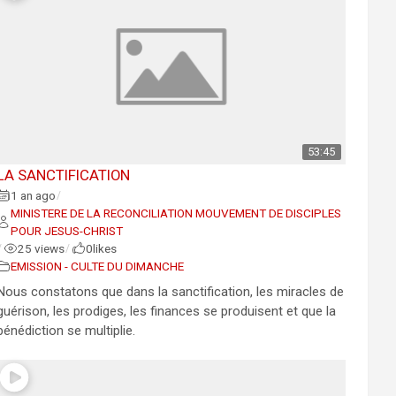
53:45
LA SANCTIFICATION
1 an ago
/
MINISTERE DE LA RECONCILIATION MOUVEMENT DE DISCIPLES
POUR JESUS-CHRIST
25 views
0
likes
/
/
EMISSION - CULTE DU DIMANCHE
Nous constatons que dans la sanctification, les miracles de
guérison, les prodiges, les finances se produisent et que la
bénédiction se multiplie.