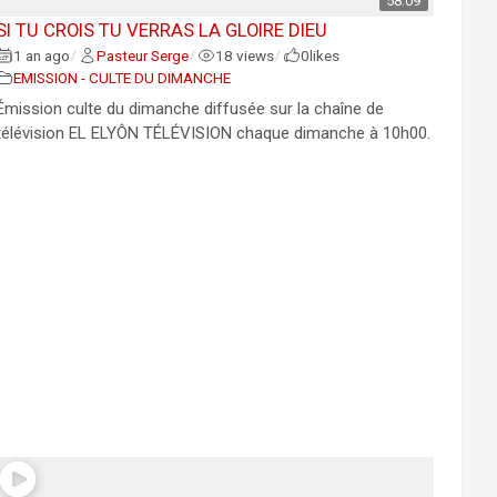
58:09
SI TU CROIS TU VERRAS LA GLOIRE DIEU
1 an ago
Pasteur Serge
18 views
0
likes
/
/
/
EMISSION - CULTE DU DIMANCHE
Émission culte du dimanche diffusée sur la chaîne de
télévision EL ELYÔN TÉLÉVISION chaque dimanche à 10h00.