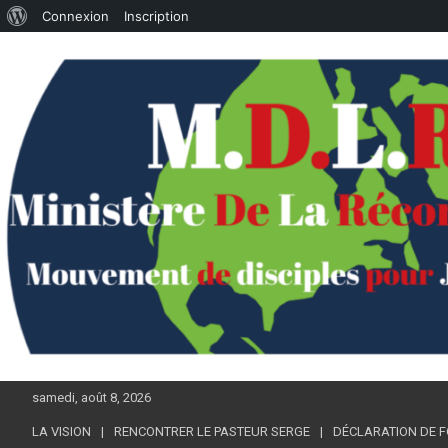
À
Connexion
Inscription
Aller
propos
au
de
contenu
WordPress
samedi, août 8, 2026
LA VISION
RENCONTRER LE PASTEUR SERGE
DÉCLARATION DE F