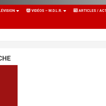
LÉVISION
VIDÉOS – M.D.L.R.
ARTICLES / AC
CHE