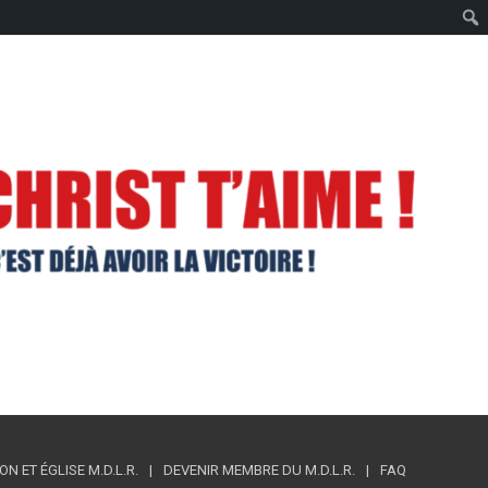
 ET ÉGLISE M.D.L.R.
DEVENIR MEMBRE DU M.D.L.R.
FAQ