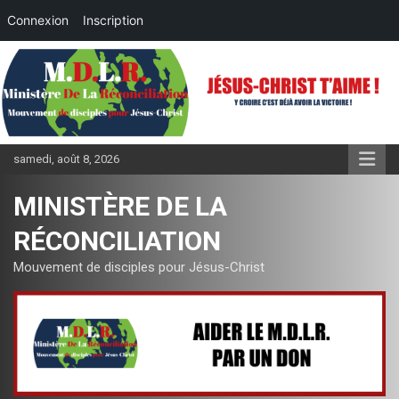
Connexion
Inscription
Aller
au
contenu
samedi, août 8, 2026
MINISTÈRE DE LA
RÉCONCILIATION
Mouvement de disciples pour Jésus-Christ