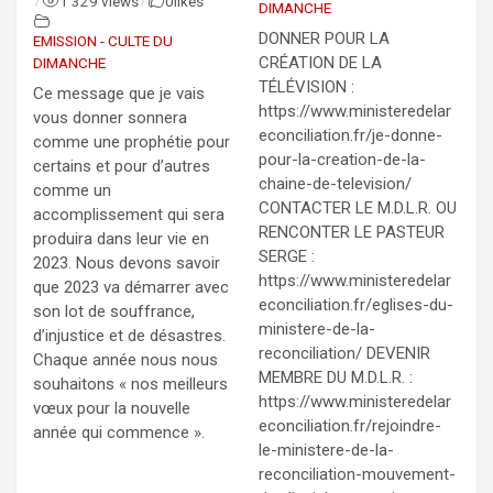
1 329 views
0
likes
/
/
DIMANCHE
DONNER POUR LA
EMISSION - CULTE DU
CRÉATION DE LA
DIMANCHE
TÉLÉVISION :
Ce message que je vais
https://www.ministeredelar
vous donner sonnera
econciliation.fr/je-donne-
comme une prophétie pour
pour-la-creation-de-la-
certains et pour d’autres
chaine-de-television/
comme un
CONTACTER LE M.D.L.R. OU
accomplissement qui sera
RENCONTER LE PASTEUR
produira dans leur vie en
SERGE :
2023. Nous devons savoir
https://www.ministeredelar
que 2023 va démarrer avec
econciliation.fr/eglises-du-
son lot de souffrance,
ministere-de-la-
d’injustice et de désastres.
reconciliation/ DEVENIR
Chaque année nous nous
MEMBRE DU M.D.L.R. :
souhaitons « nos meilleurs
https://www.ministeredelar
vœux pour la nouvelle
econciliation.fr/rejoindre-
année qui commence ».
le-ministere-de-la-
reconciliation-mouvement-