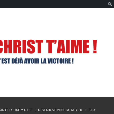
 ET ÉGLISE M.D.L.R.
DEVENIR MEMBRE DU M.D.L.R.
FAQ