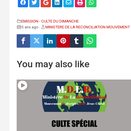
EMISSION - CULTE DU DIMANCHE
5 ans ago
MINISTERE DE LA RECONCILIATION MOUVEMENT 
/
You may also like