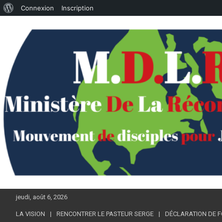
À
Connexion
Inscription
Aller
propos
au
de
contenu
WordPress
jeudi, août 6, 2026
LA VISION
RENCONTRER LE PASTEUR SERGE
DÉCLARATION DE F