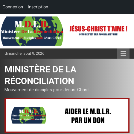
Connexion
Inscription
Aller
au
contenu
dimanche, août 9, 2026
MINISTÈRE DE LA
RÉCONCILIATION
Mouvement de disciples pour Jésus-Christ